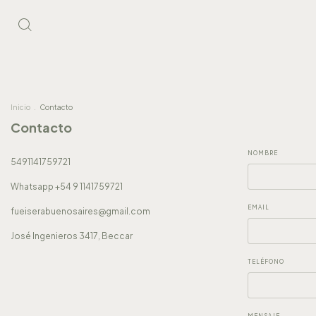
Inicio
.
Contacto
Contacto
NOMBRE
5491141759721
Whatsapp +54 9 1141759721
EMAIL
fueiserabuenosaires@gmail.com
José Ingenieros 3417, Beccar
TELÉFONO