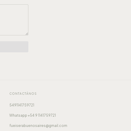
CONTACTÁNOS
5491141759721
Whatsapp +54 9 1141759721
fueiserabuenosaires@gmail.com