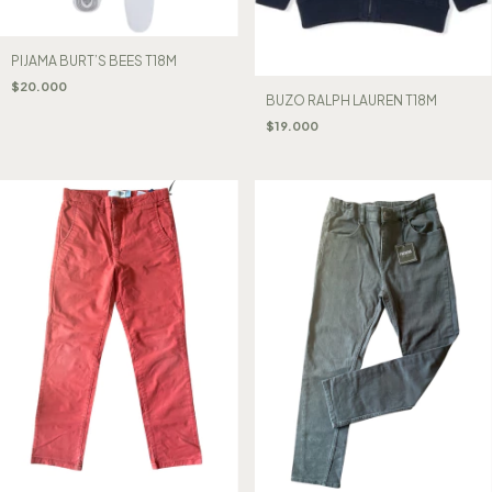
PIJAMA BURT’S BEES T18M
$20.000
BUZO RALPH LAUREN T18M
$19.000