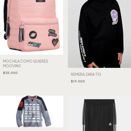
MOCHILA COMO QUIERES
MOOVING
$35.000
REMERA ZARA T10
$19.000