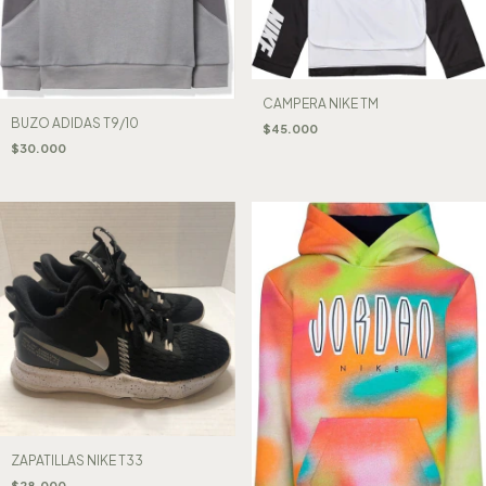
CAMPERA NIKE TM
BUZO ADIDAS T9/10
$45.000
$30.000
ZAPATILLAS NIKE T33
$28.000