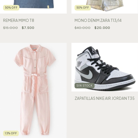
50
%
OFF
50
%
OFF
REMERA MIMO T8
MONO DENIM ZARA T13/14
$15.000
$7.500
$40.000
$20.000
SIN STOCK
ZAPATILLAS NIKE AIR JORDAN T35
13
%
OFF