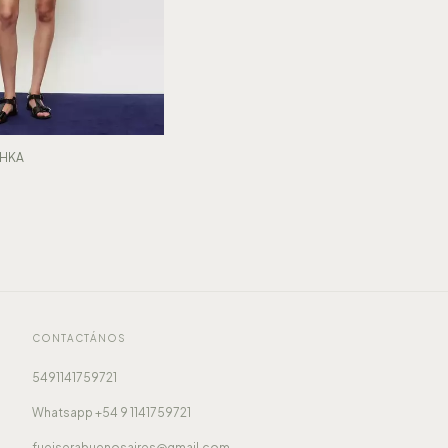
HKA
CONTACTÁNOS
5491141759721
Whatsapp +54 9 1141759721
fueiserabuenosaires@gmail.com