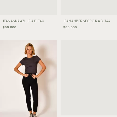
JEAN ANNA AZUL R.A.D. T40
JEAN AMBER NEGRO R.A.D. T44
$80.000
$80.000