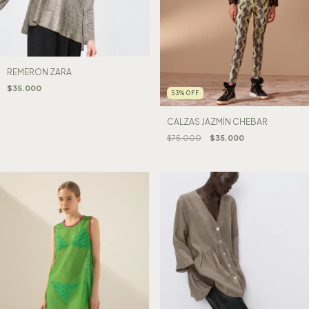
REMERON ZARA
$35.000
53
%
OFF
CALZAS JAZMÍN CHEBAR
$75.000
$35.000