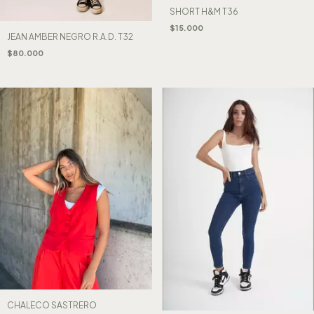
SHORT H&M T36
$15.000
JEAN AMBER NEGRO R.A.D. T32
$80.000
CHALECO SASTRERO