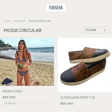
Inicio
.
MUJERES
.
MODA CIRCULAR
MODA CIRCULAR
FILTRAR
BIKINI HONEY
$20.000
ALPARGATAS PRINT T38
$25.000
4 colores