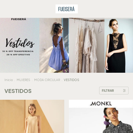
Inicio
.
MUJERES
.
MODA CIRCULAR
.
VESTIDOS
VESTIDOS
FILTRAR