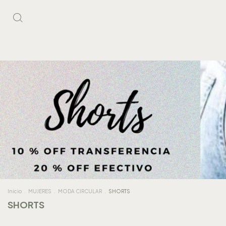
Inicio
.
MUJERES
.
MODA CIRCULAR
.
SHORTS
SHORTS