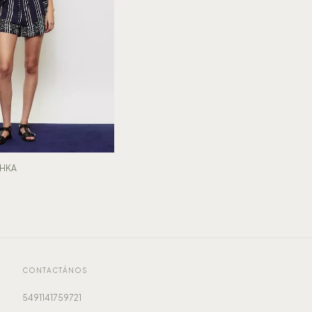
HKA
CONTACTÁNOS
5491141759721