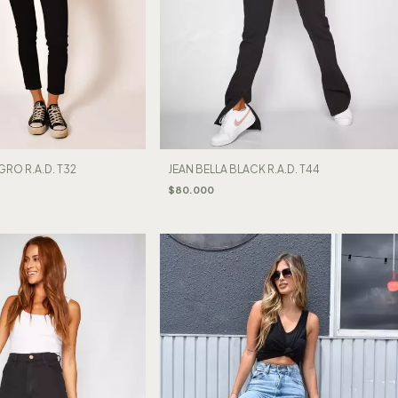
RO R.A.D. T32
JEAN BELLA BLACK R.A.D. T44
$80.000