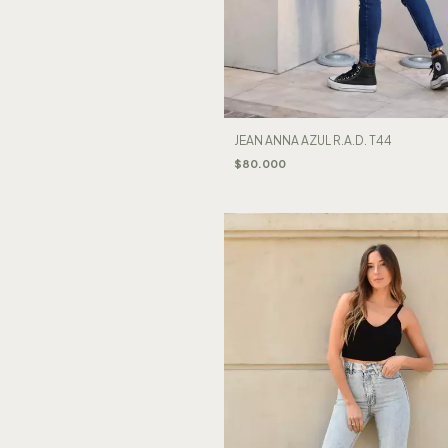
JEAN ANNA AZUL R.A.D. T44
$80.000