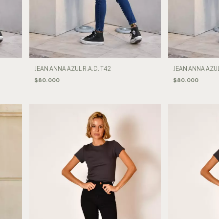
JEAN ANNA AZUL R.A.D. T42
JEAN ANNA AZUL
$80.000
$80.000