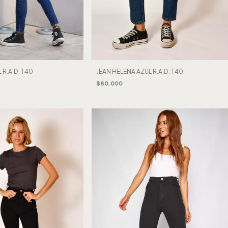
 R.A.D. T40
JEAN HELENA AZUL R.A.D. T40
$80.000