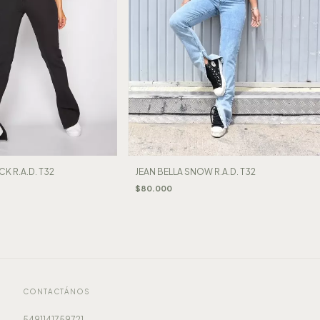
JEAN BELLA SNOW R.A.D. T32
K R.A.D. T32
$80.000
CONTACTÁNOS
5491141759721