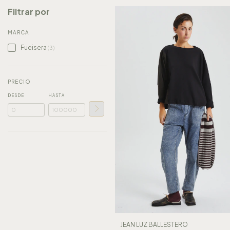
Filtrar por
MARCA
Fueisera
(3)
PRECIO
DESDE
HASTA
JEAN LUZ BALLESTERO