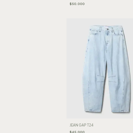
$50.000
JEAN GAP T24
$45.000