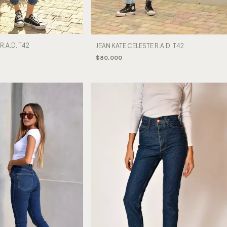
R.A.D. T42
JEAN KATE CELESTE R.A.D. T42
$80.000