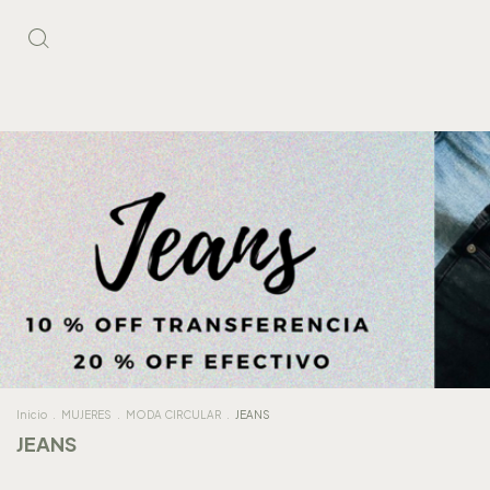
Inicio
.
MUJERES
.
MODA CIRCULAR
.
JEANS
JEANS