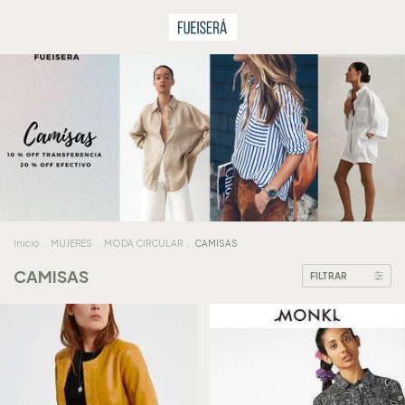
Inicio
.
MUJERES
.
MODA CIRCULAR
.
CAMISAS
CAMISAS
FILTRAR