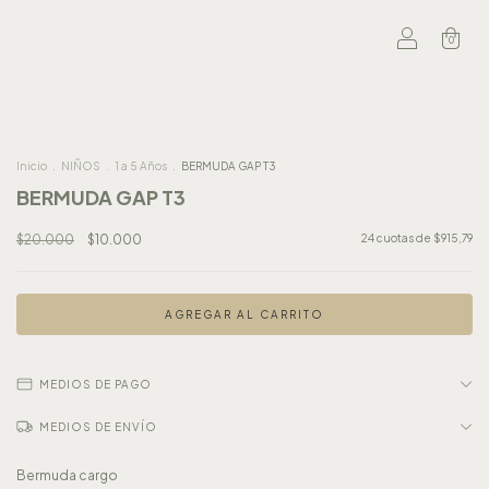
0
Inicio
.
NIÑOS
.
1 a 5 Años
.
BERMUDA GAP T3
BERMUDA GAP T3
$20.000
$10.000
24
cuotas de
$915,79
MEDIOS DE PAGO
MEDIOS DE ENVÍO
Bermuda cargo