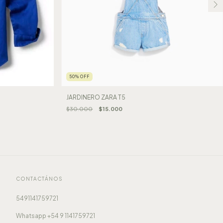
50
%
OFF
JARDINERO ZARA T5
$30.000
$15.000
CONTACTÁNOS
5491141759721
Whatsapp +54 9 1141759721