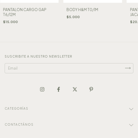
PANTALON CARGO GAP
BODY H&M T0/1M
PAN
T6/12M
JAC
$5.000
$15.000
$20
SUSCRIBITE A NUESTRO NEWSLETTER
CATEGORÍAS
CONTACTÁNOS