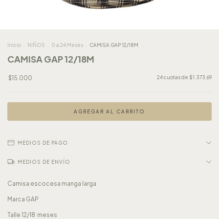
Inicio
.
NIÑOS
.
0 a 24 Meses
.
CAMISA GAP 12/18M
CAMISA GAP 12/18M
$15.000
24
cuotas de
$1.373,69
MEDIOS DE PAGO
MEDIOS DE ENVÍO
Camisa escocesa manga larga
Marca GAP
Talle 12/18 meses