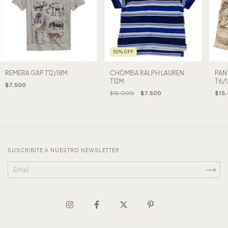
50
%
OFF
REMERA GAP T12/18M
CHOMBA RALPH LAUREN
PAN
T12M
T6/
$7.500
$15.000
$7.500
$15
SUSCRIBITE A NUESTRO NEWSLETTER