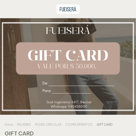
Inicio
.
MUJERES
.
MODA CIRCULAR
.
COMPLEMENTOS
.
GIFT CARD
GIFT CARD