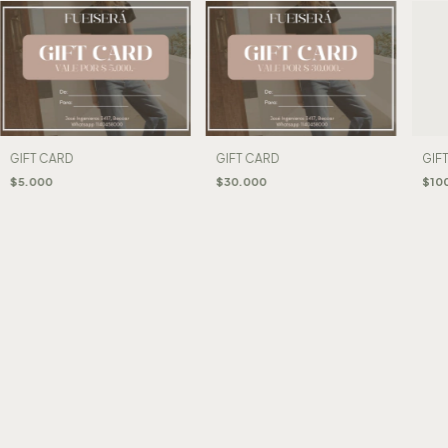
GIFT CARD
GIFT CARD
GIF
$5.000
$30.000
$10