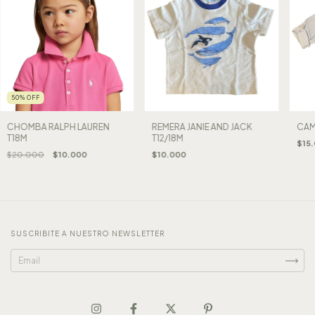
50
%
OFF
CHOMBA RALPH LAUREN
REMERA JANIE AND JACK
CAM
T18M
T12/18M
$15
$20.000
$10.000
$10.000
SUSCRIBITE A NUESTRO NEWSLETTER