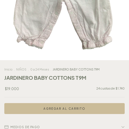
Inicio
.
NIÑOS
.
0 a 24 Meses
.
JARDINERO BABY COTTONS T9M
JARDINERO BABY COTTONS T9M
$19.000
24
cuotas de
$1.740
MEDIOS DE PAGO