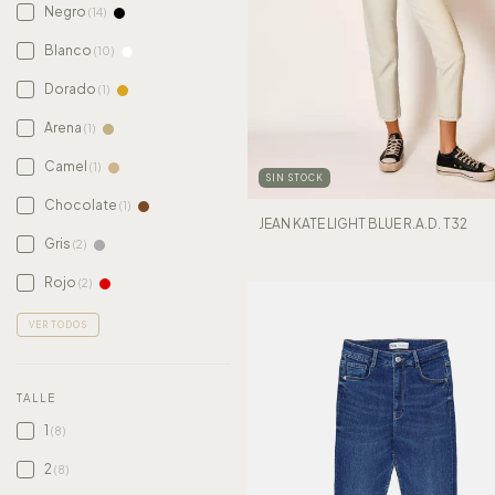
Negro
(14)
Blanco
(10)
Dorado
(1)
Arena
(1)
Camel
(1)
SIN STOCK
Chocolate
(1)
JEAN KATE LIGHT BLUE R.A.D. T32
Gris
(2)
Rojo
(2)
VER TODOS
TALLE
1
(8)
2
(8)