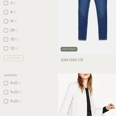
3
(3)
8
(1)
14
(1)
28
(1)
30
(3)
32
(4)
SIN STOCK
VER TODOS
JEAN ZARA T28
TAMAÑO
9x15
(1)
9x20
(1)
9x25
(1)