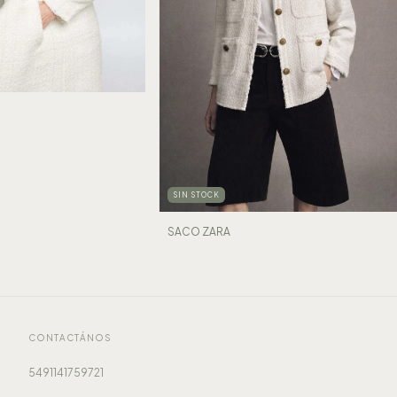
SIN STOCK
SACO ZARA
CONTACTÁNOS
5491141759721