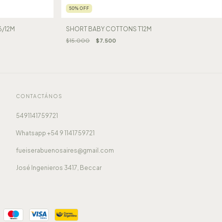
50
%
OFF
/12M
SHORT BABY COTTONS T12M
$15.000
$7.500
CONTACTÁNOS
5491141759721
Whatsapp +54 9 1141759721
fueiserabuenosaires@gmail.com
José Ingenieros 3417, Beccar