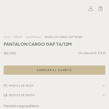
0
Inicio
.
NIÑOS
.
0 a 24 Meses
.
PANTALON CARGO GAP T6/12M
PANTALON CARGO GAP T6/12M
$15.000
24
cuotas de
$1.373,69
MEDIOS DE PAGO
MEDIOS DE ENVÍO
Pantalón cargo pañalero