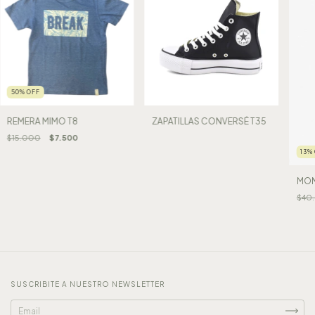
50
%
OFF
REMERA MIMO T8
ZAPATILLAS CONVERSÉ T35
$15.000
$7.500
13
%
MON
$40
SUSCRIBITE A NUESTRO NEWSLETTER